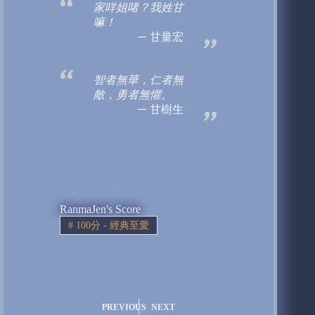
家咩姐啫？我姓甘
嘛！
甘量宏
智者無華，仁者無
敵，勇者無懼。
甘樹生
RanmaJen's Score
#
100分 - 經典至愛
PREVIOUS
NEXT