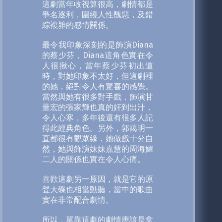
這劇當年收視算很高，劇情都是
爭名逐利，圍繞人性醜惡，及錯
綜複雜的感情關係。
最令我印象深刻的是飾演Diana
的蔡少芬，Diana這角色實在令
人很揪心，當年蔡少芬初出道
時，對她印象不太好，但這劇裡
的她，絕對令人有驚喜的感覺。
當然與她有很多對手戲，飾演甘
量宏的張家輝也真的奸到出汁，
令人心寒，多年後還有很多人記
得此經典角色。另外，郭藹明一
直都很有觀眾緣，她做戲十分自
然，她與飾演妹妹嘉慧的周海媚
二人的關係也實在令人心痛。
喜歡這劇另一原因，就是它的原
聲大碟也相當動聽，當中的歌曲
實在非常配合劇情。
所以，單靠這劇的劇情應該是拿