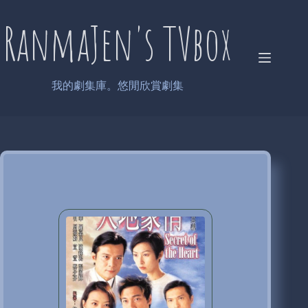
Skip
to
RanmaJen's TVbox
content
我的劇集庫。悠閒欣賞劇集