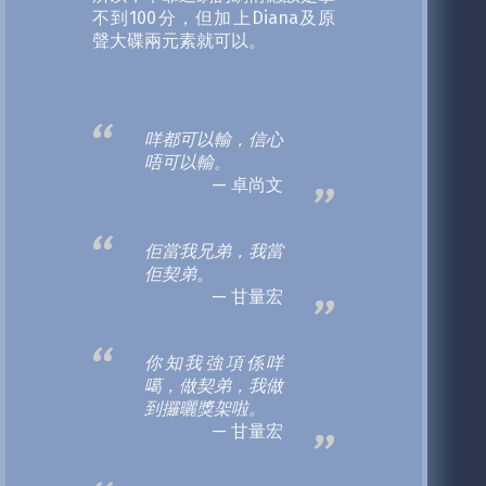
不到100分，但加上Diana及原
聲大碟兩元素就可以。
咩都可以輸，信心
唔可以輸。
卓尚文
佢當我兄弟，我當
佢契弟。
甘量宏
你知我強項係咩
噶，做契弟，我做
到攞曬獎架啦。
甘量宏