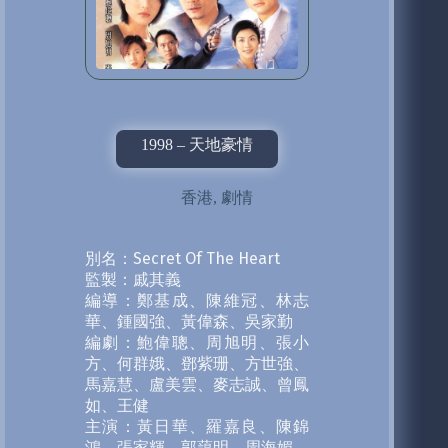
1998 – 天地豪情
香港
,
劇情
別名：Secret Of The Heart
監製：戚其義
編導：鄭基成、陳維冠、林志
華、鍾國強、黃偉森、吳家勤
編劇：鮑偉聰、周旭明、張小
方、何群娥、鄧紫珊、方世強、
馬嘉慧、盧美雲、麥志誠、曾鳳
如、王健
主演：黃日華、羅嘉良、陳錦
鴻、張家輝、郭藹明、周海媚、