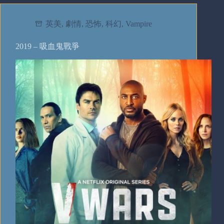
英美
,
劇情
,
恐怖
,
科幻
,
Vampire
2019 – 吸血鬼戰爭