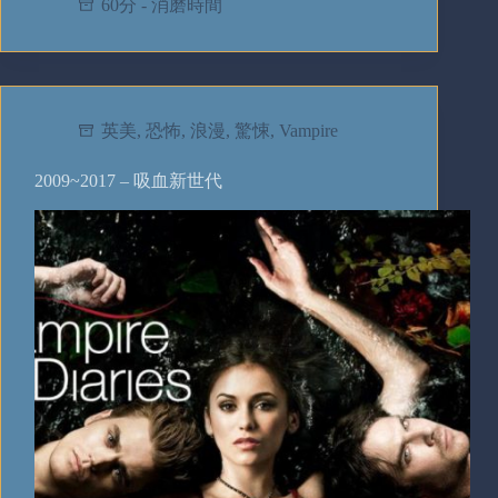
60分 - 消磨時間
英美
,
恐怖
,
浪漫
,
驚悚
,
Vampire
2009~2017 – 吸血新世代