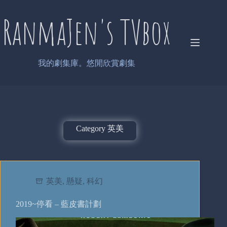
Skip
to
RanmaJen's TVbox
content
我的劇集庫。悠閒欣賞劇集
Category
英美
英美
,
懸疑
,
科幻
2019~停看 – 藍皮書計劃