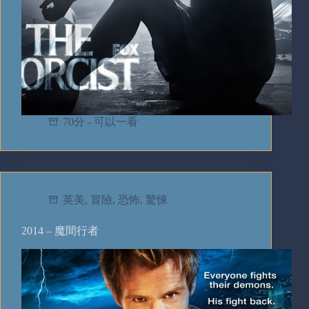
70分 - 可以一看
英美
,
冒險
,
恐怖
,
驚悚
2014 – 魔間行者