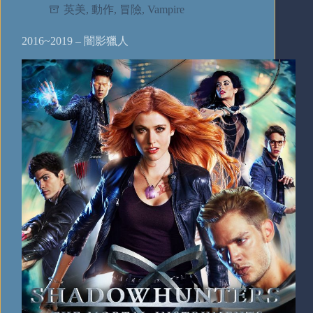
英美
,
動作
,
冒險
,
Vampire
2016~2019 – 闇影獵人