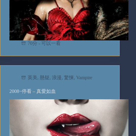
70分 - 可以一看
英美
,
懸疑
,
浪漫
,
驚悚
,
Vampire
2008~停看 – 真愛如血