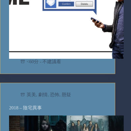
<60分 - 不建議看
英美
,
劇情
,
恐怖
,
懸疑
2018 – 陰宅異事