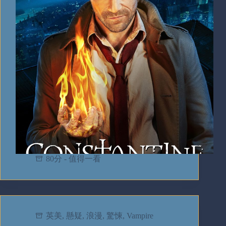
80分 - 值得一看
英美
,
懸疑
,
浪漫
,
驚悚
,
Vampire