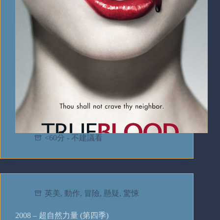
<60分 - 不建議看
英美
,
動作
,
冒險
,
懸疑
,
驚悚
2008 – 超自然力量 (第四季)