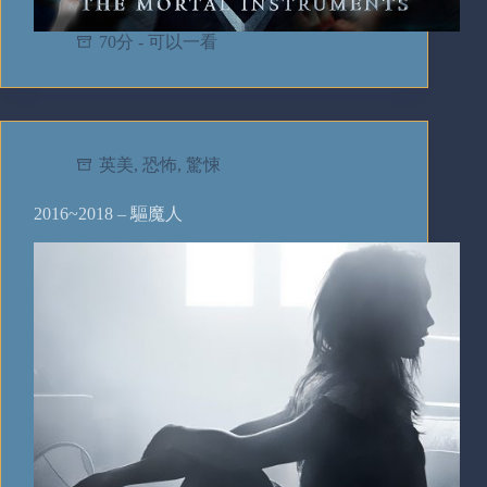
70分 - 可以一看
英美
,
恐怖
,
驚悚
2016~2018 – 驅魔人