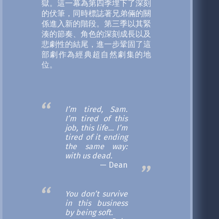
獄。這一幕為第四季埋下了深刻
的伏筆，同時標誌著兄弟倆的關
係進入新的階段。第三季以其緊
湊的節奏、角色的深刻成長以及
悲劇性的結尾，進一步鞏固了這
部劇作為經典超自然劇集的地
位。
I’m tired, Sam.
I’m tired of this
job, this life… I’m
tired of it ending
the same way:
with us dead.
Dean
You don’t survive
in this business
by being soft.