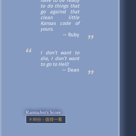
have to be ready
to do things that
go against that
clean little
Kansas code of
yours.
Ruby
I don’t want to
die, I don’t want
to go to Hell!
Dean
RanmaJen's Score
#
80分 - 值得一看