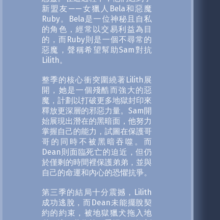
新盟友——女獵人Bela和惡魔
Ruby。Bela是一位神秘且自私
的角色，經常以交易利益為目
的，而Ruby則是一個不尋常的
惡魔，聲稱希望幫助Sam對抗
Lilith。
整季的核心衝突圍繞著Lilith展
開，她是一個殘酷而強大的惡
魔，計劃以打破更多地獄封印來
釋放更深層的邪惡力量。Sam開
始展現出潛在的黑暗面，他努力
掌握自己的能力，試圖在保護哥
哥的同時不被黑暗吞噬。而
Dean則面臨死亡的迫近，但仍
於僅剩的時間裡保護弟弟，並與
自己的命運和內心的恐懼抗爭。
第三季的結局十分震撼，Lilith
成功逃脫，而Dean未能擺脫契
約的約束，被地獄獵犬拖入地