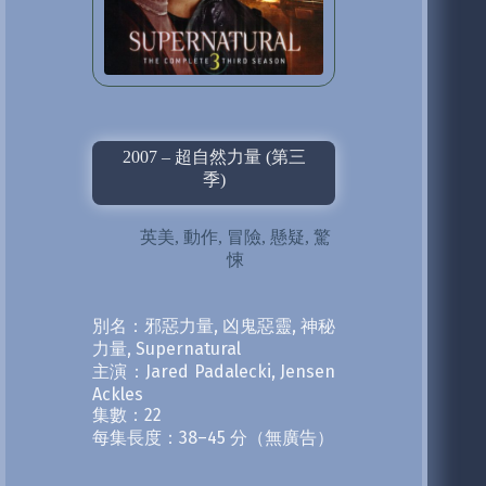
2007 – 超自然力量 (第三
季)
英美
,
動作
,
冒險
,
懸疑
,
驚
悚
別名：邪惡力量, 凶鬼惡靈, 神秘
力量, Supernatural
主演：Jared Padalecki, Jensen
Ackles
集數：22
每集長度：38–45 分（無廣告）