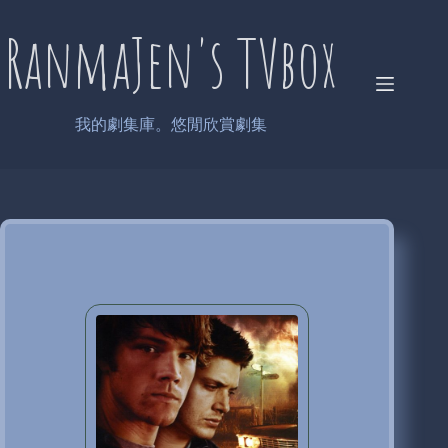
Skip
to
RanmaJen's TVbox
content
我的劇集庫。悠閒欣賞劇集