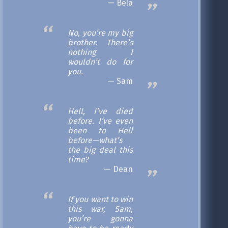
Bela
No, you’re my big
brother. There’s
nothing I
wouldn’t do for
you.
Sam
Hell, I’ve died
before. I’ve even
been to Hell
before—what’s
the big deal this
time?
Dean
If you want to win
this war, Sam,
you’re gonna