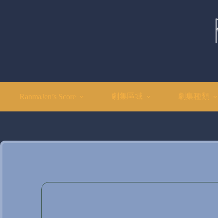
Skip
to
content
劇集區域
劇集種類
RanmaJen’s Score