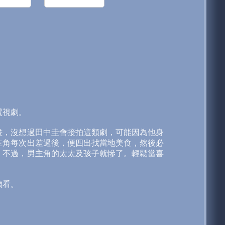
電視劇。
畫，沒想過田中圭會接拍這類劇，可能因為他身
主角每次出差過後，便四出找當地美食，然後必
。不過，男主角的太太及孩子就慘了。輕鬆當喜
續看。