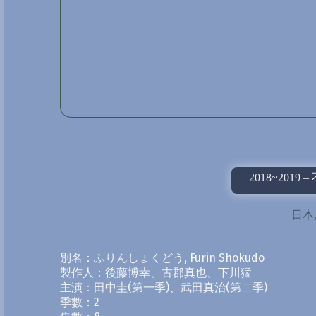
2018~2019
日本
別名：ふりんしょくどう, Furin Shokudo
製作人：後藤博幸、古郡真也、下川猛
主演：田中圭(第一季)、武田真治(第二季)
季數：2