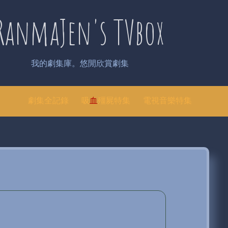
RanmaJen's TVbox
我的劇集庫。悠閒欣賞劇集
劇集全記錄
吸
血
殭屍特集
電視音樂特集